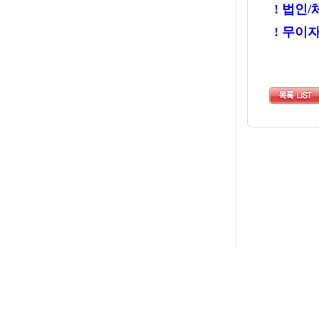
!
법인
/
!
무이자