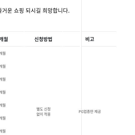
즐거운 쇼핑 되시길 희망합니다.
개월
신청방법
비고
3개월
5개월
5개월
3개월
3개월
별도 신청
PG업종만 제공
없이 적용
5개월
5개월