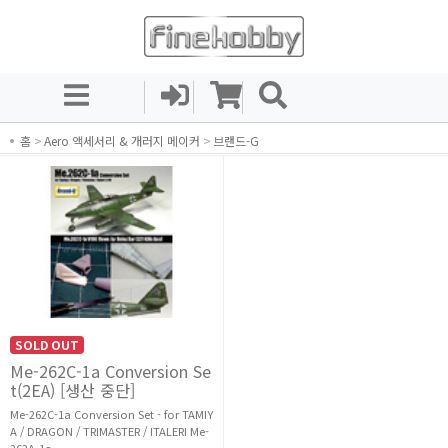
홈
>
Aero 액세서리 & 개러지 메이커
>
브랜드-G
SOLD OUT
Me-262C-1a Conversion Se
t(2EA) [생산 중단]
Me-262C-1a Conversion Set - for TAMIY
A / DRAGON / TRIMASTER / ITALERI Me-
262A-1a