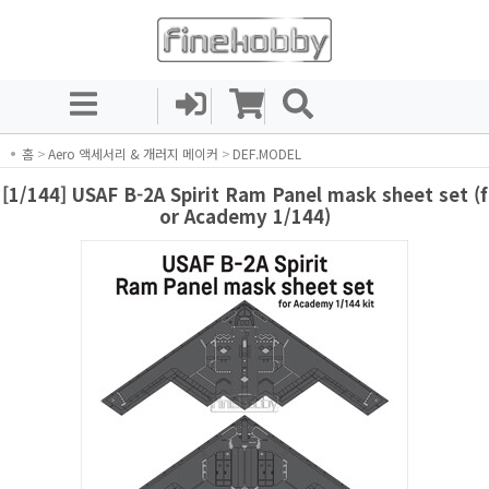
홈
>
Aero 액세서리 & 개러지 메이커
>
DEF.MODEL
[1/144] USAF B-2A Spirit Ram Panel mask sheet set (f
or Academy 1/144)