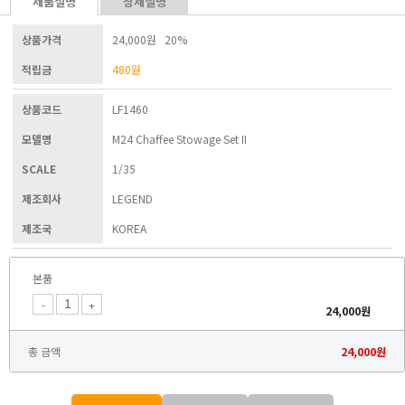
제품설명
상세설명
상품가격
24,000원 20%
적립금
480
원
상품코드
LF1460
모델명
M24 Chaffee Stowage Set II
SCALE
1/35
제조회사
LEGEND
제조국
KOREA
본품
-
+
24,000
원
총 금액
24,000
원