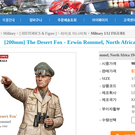
>
Millitary
>
[ HISTORICS & Figure ]
>
라이프 미니어쳐
>
Military 1/12 FIGURE
[200mm] The Desert Fox - Erwin Rommel, North Africa 1
[200mm] The Desert Fox - Erwin Rommel, North Africa 1942 (1/10 full size)
시중가격
9
8
판매가격
SIZE
1/
상품코드
L
제조회사
L
제조국가
K
최
무이자할부
무
수량선택