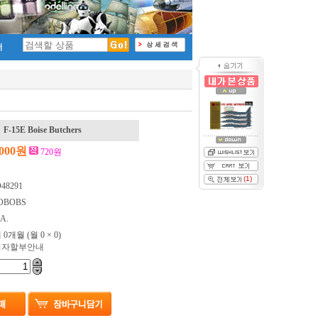
rs
,000원
720원
(1)
48291
OBOBS
.A.
 0개월
(월 0 × 0)
이자할부안내