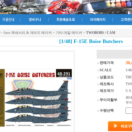
>
Aero 액세서리 & 개러지 메이커
>
기타 데칼 메이커
>
TWOBOBS / CAM
[1/48] F-15E Boise Butchers
F-15E Boise Butche
36
판매가격
SCALE
1/48
상품코드
TBD
제조회사
TW
제조국가
U.S
최대
무이자할부
무
수량선택