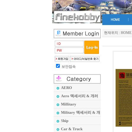
현재위치 :
HOME
보안접속
AERO
Aero 액세서리 & 개러
지 메이커
Millitary
Military 액세서리 & 개
러지 메이커
Ship
Car & Truck