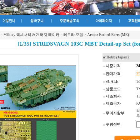
>
Military 액세서리 & 개러지 메이커
>
테트라 모델
>
Armor Etched Parts (ME)
[1/35] STRIDSVAGN 103C MBT Detail-up Set (fo
시중가격
2
2
판매가격
SCALE
1/
상품코드
T
제조회사
T
제조국가
K
최
무이자할부
무
수량선택