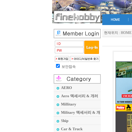
현재위치 :
HOME
보안접속
AERO
Aero 액세서리 & 개러
지 메이커
Millitary
Military 액세서리 & 개
러지 메이커
Ship
Car & Truck