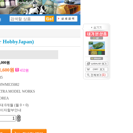
r HobbyJapan)
STRIDSVAGN 103C MBT Detail-up Set (for HobbyJ
4,000원
1,600원
432원
(1)
35
MWME35082
ETRA MODEL WORKS
OREA
대 0개월
(월 0 × 0)
이자할부안내