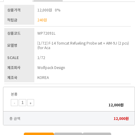
상품가격
12,000원 0%
적립금
240
원
상품코드
WP72091L
[1/72] F-14 Tomcat Refueling Probe set + AIM-9J (2 pcs)
모델명
(for Aca
SCALE
1/72
제조회사
Wolfpack Design
제조국
KOREA
본품
-
+
12,000
원
총 금액
12,000
원