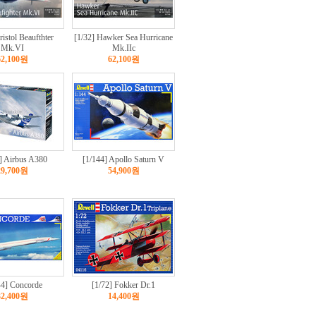
ristol Beaufthter
[1/32] Hawker Sea Hurricane
Mk.VI
Mk.IIc
62,100원
62,100원
] Airbus A380
[1/144] Apollo Saturn V
29,700원
54,900원
44] Concorde
[1/72] Fokker Dr.1
32,400원
14,400원