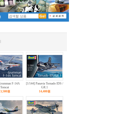
|
 Grumman F-14A
[1/144] Panavia Tornado IDS /
Tomcat
GR.1
13,500원
14,400원