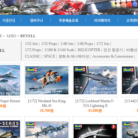
E
>
AERO
>
REVELL
1/32 Jets
|
1/32 Props
|
1/48 Jets
|
1/48 Props
|
1/72 Jets
|
1/72 Props
|
1/100 & 1/144 Scale
|
HELICOPTER
|
민간 항공기
|
비행선
LL
CLASSIC
|
SPACE
|
영화 & 애니메이션
|
Accessories & Conversions
|
 Super Hornet
[1/72] Westland Sea King
[1/72] Lockheed Martin F-
[1/144]
Mk.41
35A Lightning II
000원
20,700원
45,000원