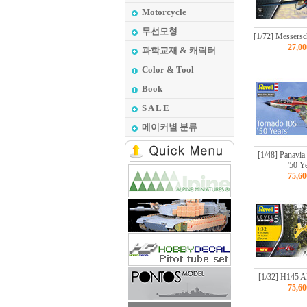
Motorcycle
무선모형
[1/72] Messersc
27,0
과학교재 & 캐릭터
Color & Tool
Book
S A L E
메이커별 분류
[1/48] Panavia
'50 Ye
75,6
[1/32] H145
75,6