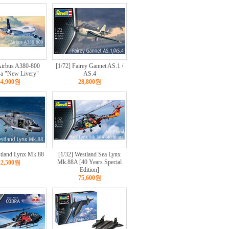
Airbus A380-800
[1/72] Fairey Gannet AS.1 /
sa "New Livery"
AS.4
54,900원
28,800원
stland Lynx Mk.88
[1/32] Westland Sea Lynx
Mk.88A [40 Years Special
22,500원
Edition]
75,600원