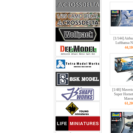
[1/144] Airb
Lufthansa N
44,1
[1/48] Maveri
Super Hornet
Maver
61,2