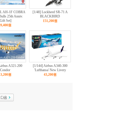
ELL AH-1F COBRA
[1/48] Lockheed SR-71 A
Bulls 25th Anniv.
BLACKBIRD
Gift Set]
151,200원
59,400원
Airbus A321-200
[1/144] Airbus A340-300
Condor
'Lufthansa' New Livery
43,200원
43,200원