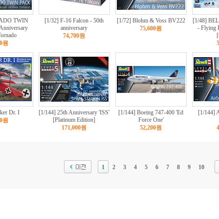
NADO TWIN
[1/32] F-16 Falcon - 50th
[1/72] Blohm & Voss BV222
[1/48] B
Anniversary
anniversary
- Flying 
75,600원
Tornado
[
74,700원
00원
ker Dr. I
[1/144] 25th Anniversary 'ISS'
[1/144] Boeing 747-400 'Ed
[1/144] 
[Platinum Edition]
Force One'
00원
171,000원
52,200원
1
2
3
4
5
6
7
8
9
10