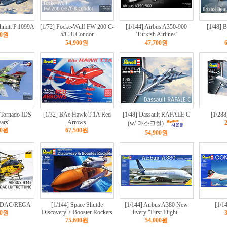
hmitt P.1099A
[1/72] Focke-Wulf FW 200 C-
[1/144] Airbus A350-900
[1/48] B
5/C-8 Condor
'Turkish Airlines'
00원
54,900원
47,700원
 Tornado IDS
[1/32] BAe Hawk T.1A Red
[1/48] Dassault RAFALE C
[1/288
ars'
Arrows
(w/ 마스크씰)
00원
67,500원
54,900원
 ADAC/REGA
[1/144] Space Shuttle
[1/144] Airbus A380 New
[1/1
Discovery + Booster Rockets
livery "First Flight"
00원
75,600원
54,000원