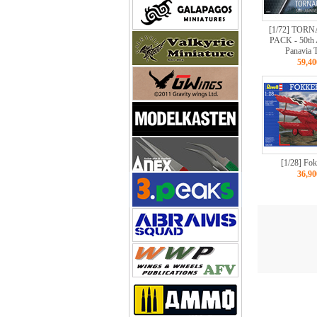
[1/72] TOR
PACK - 50th 
Panavia 
59,4
[1/28] Fok
36,9