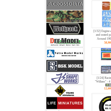
[1/32] Engine-d
and seated p
Around 19
58,9
[1/24] Racin
"Willans" - 4
12,6