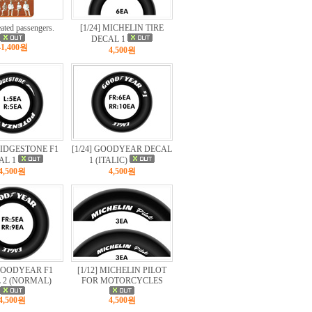
eated passengers.
[1/24] MICHELIN TIRE
DECAL 1
41,400원
4,500원
BRIDGESTONE F1
[1/24] GOODYEAR DECAL
AL 1
1 (ITALIC)
4,500원
4,500원
 GOODYEAR F1
[1/12] MICHELIN PILOT
 2 (NORMAL)
FOR MOTORCYCLES
4,500원
4,500원