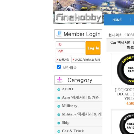
현재위치 :
HOM
Car 액세서리 
파트
보안접속
AERO
[1/20] GO
DECAL 1 (
Aero 액세서리 & 개러
YELL
지 메이커
4,5
Millitary
Military 액세서리 & 개
러지 메이커
Ship
Car & Truck