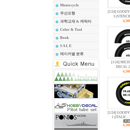
Motorcycle
[1/24] GOOD
무선모형
3 (STENCI
4,5
과학교재 & 캐릭터
Color & Tool
Book
S A L E
메이커별 분류
[1/24] MIC
DECAL 
4,5
[1/24] GOOD
1 (ITALIC 
4,5