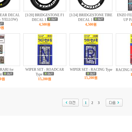
YEAR DECAL
[1/20] BRIDGESTONE F1
[1/24] BRIDGESTONE TIRE
ENZO FE
- YELLOW)
DECAL 1
DECAL 1
UP P
4,500원
4,500원
00원
RARI for
WIPER SET - ROADCAR
WIPER SET - RACING Type
RACING 
it
Type
15,200원
00원
15,200원
1
2
3