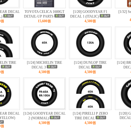
YEAR DECAL
TOYOTA CELICA 1600GT
[1/20] GOODYEAR F1
[1/32] S
L)
DETAIL-UP PARTS
DECAL 1 (ITALIC)
00원
15,600원
4,500원
HELIN TIRE
[1/24] MICHELIN TIRE
[1/24] DUNLOP TIRE
[1/24] 
2
DECAL 3
DECAL
DEC
00원
4,500원
4,500원
YEAR DECAL
[1/24] GOODYEAR DECAL
[1/24] PIRELLI P ZERO
[1/20]
- YELLOW)
DECAL
2 (NORMAL)
TIRE DECAL
4,500원
4,500원
00원