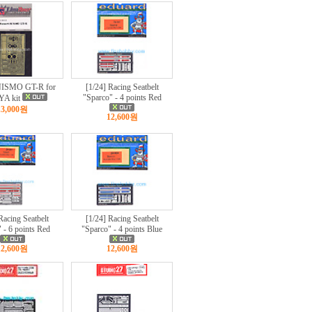
NISMO GT-R for
[1/24] Racing Seatbelt
"Sparco" - 4 points Red
A kit
13,000원
12,600원
Racing Seatbelt
[1/24] Racing Seatbelt
" - 6 points Red
"Sparco" - 4 points Blue
12,600원
12,600원