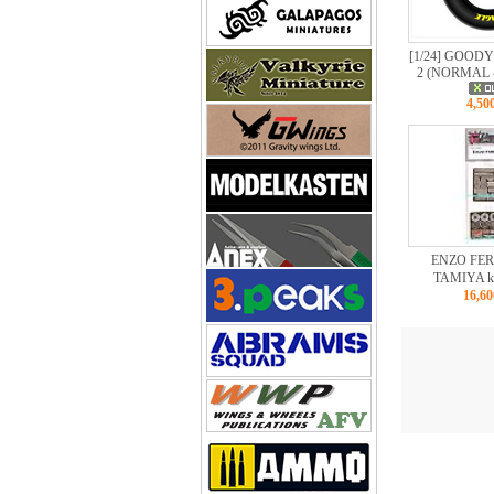
[1/24] GOOD
2 (NORMAL 
4,5
ENZO FER
TAMIYA k
16,6