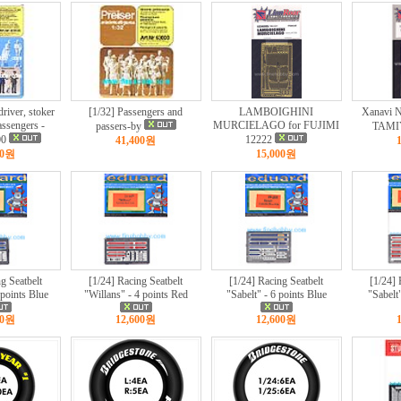
river, stoker
[1/32] Passengers and
LAMBOIGHINI
Xanavi 
assengers -
MURCIELAGO for FUJIMI
passers-by
TAMIY
00
12222
41,400원
00원
15,000원
g Seatbelt
[1/24] Racing Seatbelt
[1/24] Racing Seatbelt
[1/24] 
 points Blue
"Willans" - 4 points Red
"Sabelt" - 6 points Blue
"Sabelt
00원
12,600원
12,600원