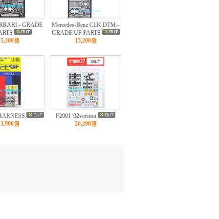
RRARI - GRADE
Mercedes-Benz CLK DTM -
ARTS
GRADE UP PARTS
15,200원
15,200원
HARNESS
F2001 '02version
13,900원
20,200원