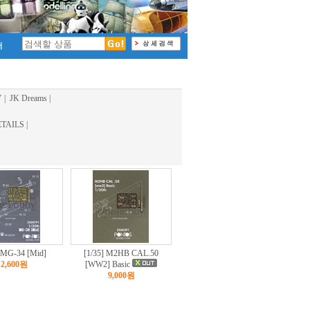
Y
|
JK Dreams
|
TAILS
|
] MG-34 [Mid]
[1/35] M2HB CAL.50
12,600원
[WW2] Basic
9,000원