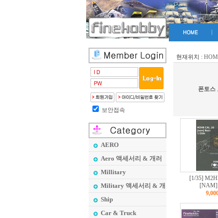
현재위치 :
HOM
폰토스
보안접속
AERO
Aero 액세서리 & 개러
지 메이커
Millitary
[1/35] M2
Military 액세서리 & 개
[NAM] 
9,0
러지 메이커
Ship
Car & Truck