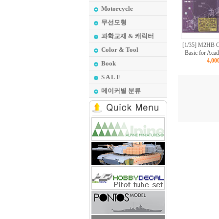
Motorcycle
무선모형
과학교재 & 캐릭터
[1/35] M2HB C
Color & Tool
Basic for Ac
4,0
Book
S A L E
메이커별 분류