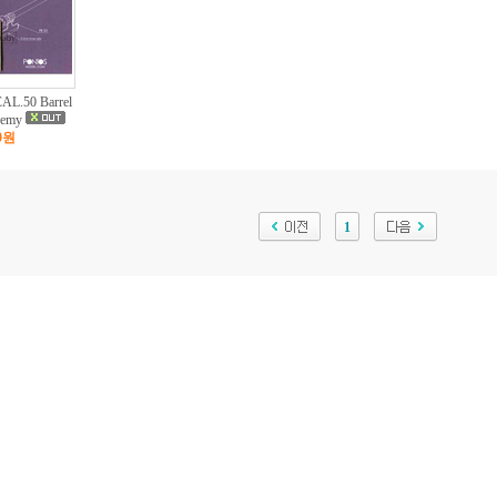
AL.50 Barrel
ademy
00원
1