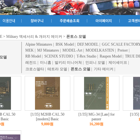
E
>
Military 액세서리 & 개러지 메이커
>
폰토스 모델
Alpine Miniatures
|
BSK Model
|
DEF.MODEL
|
GGC SCALE FACTOR
MEK
|
MJ Miniatures
|
MODEL-Art
|
MODELKASTEN
|
Preiser
|
RB Model
|
SCENIX STUDIO
|
T-Rex Studio
|
Raupen Model
|
TRUE DE
 모델
레전드
|
미니홈
|
발키리 미니어쳐
|
인피니 모델
|
제이셰이프
|
크로스델타
|
테트라 모델
|
폰토스 모델
|
기타 메이커
|
HB CAL.50
[1/35] M2HB CAL.50
[1/35] MG-34 [Late] for
[1/35
Basic
[modern] Basic
panzer
00원
9,000원
16,200원