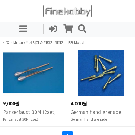
홈
>
Military 액세서리 & 개러지 메이커
>
RB Model
9,000원
4,000원
Panzerfaust 30M (2set)
German hand grenade
Panzerfaust 30M (2set)
German hand grenade