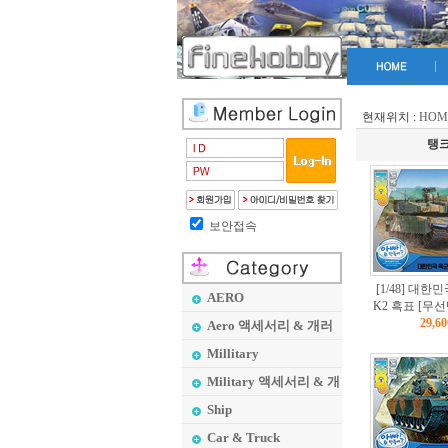
현재위치 :
HOM
탱
보안접속
[1/48] 대한
AERO
K2 흑표 [무선탱
29,6
Aero 액세서리 & 개러
지 메이커
Millitary
Military 액세서리 & 개
러지 메이커
Ship
Car & Truck