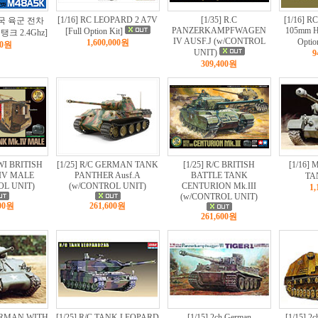
[1/16] RC LEOPARD 2 A7V
[1/35] R.C
[1/16] 
민국 육군 전차
PANZERKAMPFWAGEN
105mm H
[Full Option Kit]
탱크 2.4Ghz]
IV AUSF.J (w/CONTROL
Optio
1,600,000원
00원
UNIT)
9
309,400원
WWI BRITISH
[1/25] R/C GERMAN TANK
[1/25] R/C BRITISH
[1/16]
IV MALE
PANTHER Ausf.A
BATTLE TANK
TA
OL UNIT)
(w/CONTROL UNIT)
CENTURION Mk.III
1,
(w/CONTROL UNIT)
400원
261,600원
261,600원
HERMAN WITH
[1/25] R/C TANK LEOPARD
[1/15] 2ch German
[1/15] 