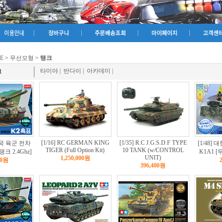
E
>
무선모형
>
탱크
타미야
|
반다이
|
아카데미
|
크
[1/16] RC GERMAN KING
[1/35] R.C J.G.S.D.F TYPE
민국 육군 전차
[1/48]
TIGER (Full Option Kit)
10 TANK (w/CONTROL
크 2.4Ghz]
K1A1 [
UNIT)
1,250,000원
00원
396,400원