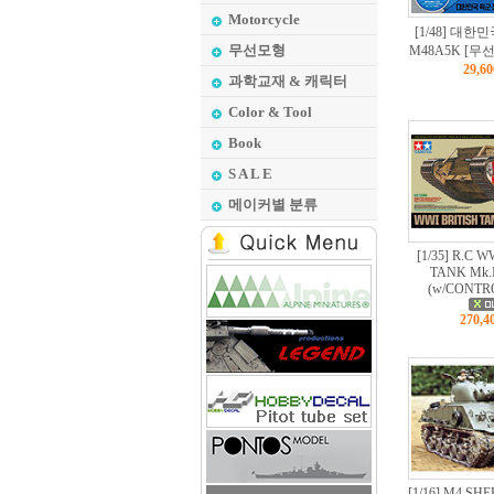
Motorcycle
[1/48] 대한
무선모형
M48A5K [무선
29,6
과학교재 & 캐릭터
Color & Tool
Book
S A L E
메이커별 분류
[1/35] R.C 
TANK Mk.
(w/CONTR
270,
[1/16] M4 S