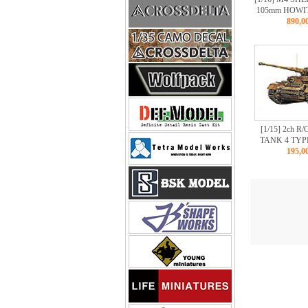
105mm HOWI
890,
[1/15] 2ch 
TANK 4 TYP
195,