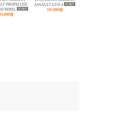
ELF PROPELLED
ASSAULT GUN 4
5 HUMMEL
192,000원
95,000원