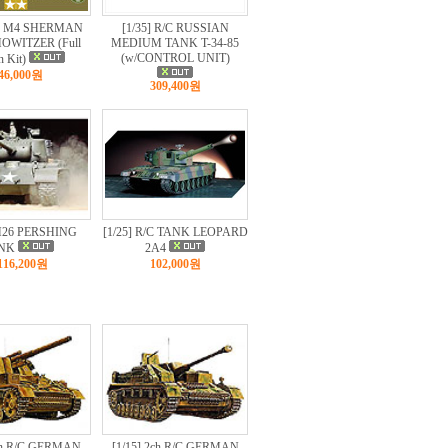
RC M4 SHERMAN
[1/35] R/C RUSSIAN
OWITZER (Full
MEDIUM TANK T-34-85
(w/CONTROL UNIT)
n Kit)
46,000원
309,400원
 M26 PERSHING
[1/25] R/C TANK LEOPARD
NK
2A4
116,200원
102,000원
2ch R/C GERMAN
[1/15] 2ch R/C GERMAN