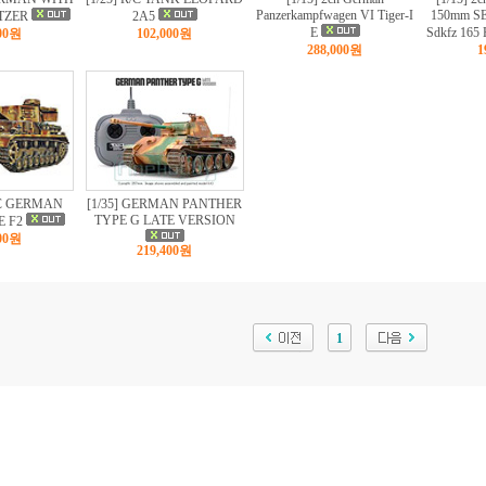
Panzerkampfwagen VI Tiger-I
150mm S
TZER
2A5
E
Sdkfz 16
000원
102,000원
288,000원
1
R/C GERMAN
[1/35] GERMAN PANTHER
TYPE G LATE VERSION
E F2
000원
219,400원
1