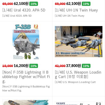
69,000
62,100원
69,000
62,100원
10%
10%
[1/48] Ural 4320. APA-5D
[1/48] UH-1N Twin Huey
[1/48] Ural 4320. APA-5D
[1/48] UH-1N Twin Huey
18,000
16,200원
42,000
37,800원
10%
10%
[Non] F-35B Lightning II B
[1/48] U.S. Weapon Loadin
ubbletop Fighter w/Pilot Fi
g Cart [무장 미포함]
g.
[1/48] U.S. Weapon Loading Cart
[Non] F-35B Lightning II Bubbletop Fig
hter w/Pilot Fig.