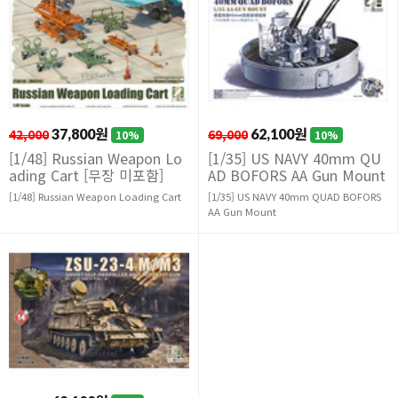
42,000
37,800원
69,000
62,100원
10%
10%
[1/48] Russian Weapon Lo
[1/35] US NAVY 40mm QU
ading Cart [무장 미포함]
AD BOFORS AA Gun Mount
[1/48] Russian Weapon Loading Cart
[1/35] US NAVY 40mm QUAD BOFORS
AA Gun Mount