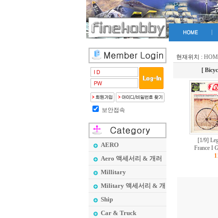
현재위치 :
HOM
[ Bicyc
보안접속
[1/9] Le
AERO
France I G
1
Aero 액세서리 & 개러
지 메이커
Millitary
Military 액세서리 & 개
러지 메이커
Ship
Car & Truck