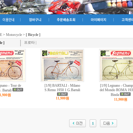
E
>
Motorcycle
>
[ Bicycle ]
프로타
|
le ]
gnano - Tour de
[1/9] BARTALI - Milano
[1/9] Legnano - Champ
S.Remo 1950 1 G.Bartali
del Mondo ROMA 1932
. Bartali
Binda
1,900원
11,900원
11,900원
1