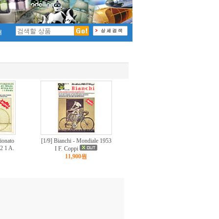
ionato
[1/9] Bianchi - Mondiale 1953
 1 A.
I F. Coppi
11,900원