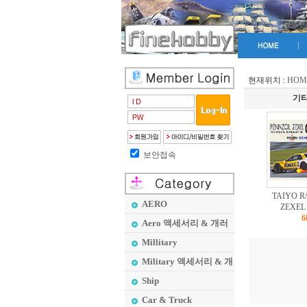
현재위치 :
HOM
기
보안접속
TAIYO R
AERO
ZEXEL
6
Aero 액세서리 & 개러
지 메이커
Millitary
Military 액세서리 & 개
러지 메이커
Ship
Car & Truck