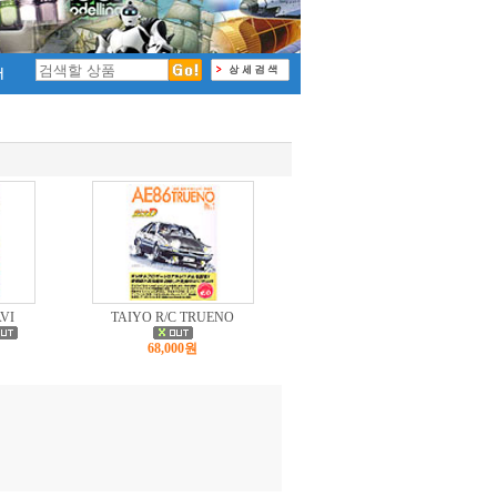
VI
TAIYO R/C TRUENO
68,000원