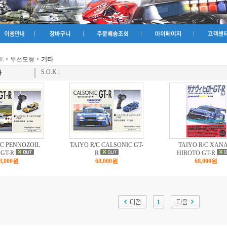
E
>
무선모형
>
기타
S.O.K
|
타
/C PENNOZOIL
TAIYO R/C CALSONIC GT-
TAIYO R/C XANA
 GT-R
R
HIROTO GT-R
8,000원
68,000원
68,000원
1