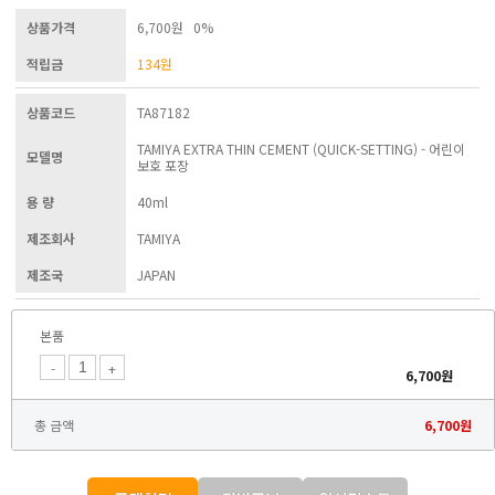
상품가격
6,700원 0%
적립금
134
원
상품코드
TA87182
TAMIYA EXTRA THIN CEMENT (QUICK-SETTING) - 어린이
모델명
보호 포장
용 량
40ml
제조회사
TAMIYA
제조국
JAPAN
본품
-
+
6,700
원
총 금액
6,700
원