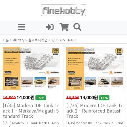
홈
>
Millitary
>
울프팩 디자인
>
1/35 AFV TRACK
16,500
14,000원
16,500
14,000원
15%
15%
[1/35] Modern IDF Tank Tr
[1/35] Modern IDF Tank Tr
ack 1 - Merkava/Magach S
ack 2 - Reinforced Batash
tandard Track
Track
[1/35] Modern IDF Tank Track 1 - Merk
[1/35] Modern IDF Tank Track 2 - Reinf