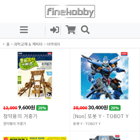
홈
>
과학교재 & 캐릭터
>
아카데미
12,000
9,600원
38,000
30,400원
20%
20%
정약용의 거중기
[Non] 또봇 Y - TOBOT Y
정약용의 거중기
또봇 Y - TOBOT Y