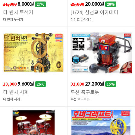
11,000
8,000원
25,000
20,000원
27%
20%
다 빈치 투석기
[1/24] 삼선교 아카데미
다 빈치 투석기
삼선교 아카데미
13,000
9,600원
32,000
27,200원
26%
15%
다 빈치 시계
무선 축구로봇
다 빈치 시계
무선 축구로봇