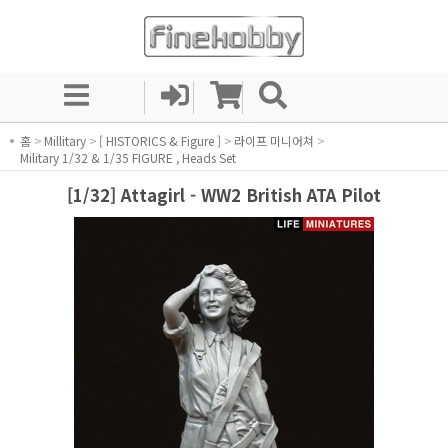
홈
>
Millitary
>
[ HISTORICS & Figure ]
>
라이프 미니어쳐
>
Military 1/32 & 1/35 FIGURE , Heads Set
[1/32] Attagirl - WW2 British ATA Pilot