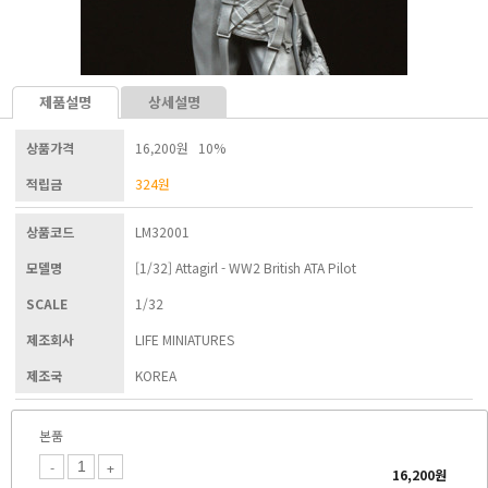
제품설명
상세설명
상품가격
16,200원 10%
적립금
324
원
상품코드
LM32001
모델명
[1/32] Attagirl - WW2 British ATA Pilot
SCALE
1/32
제조회사
LIFE MINIATURES
제조국
KOREA
본품
-
+
16,200
원