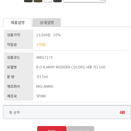
제품설명
상세설명
상품가격
13,500원 10%
적립금
270
원
상품코드
AMIG7173
모델명
R.O.K.ARMY MODERN COLORS (4종 각17ml)
용 량
각17ml
제조회사
MIG-AMMO
제조국
SPAIN
총 금액
0
원