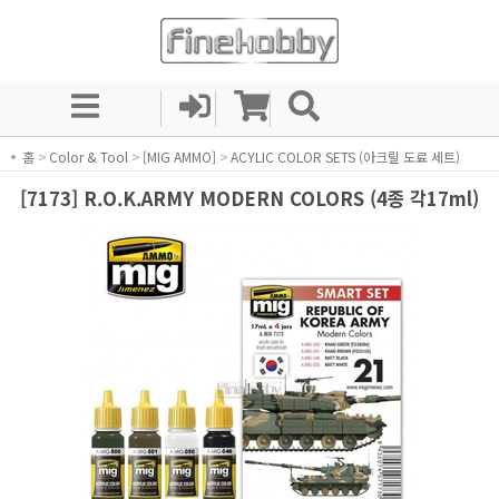
홈
>
Color & Tool
>
[MIG AMMO]
>
ACYLIC COLOR SETS (아크릴 도료 세트)
[7173] R.O.K.ARMY MODERN COLORS (4종 각17ml)